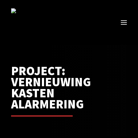
HOME
PROJECT:
DIENSTEN
VERNIEUWING
OVER ONS
KASTEN
VACATURES
ALARMERING
CONTACT