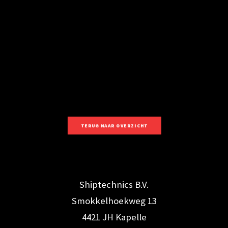
TERUG NAAR OVERZICHT
Shiptechnics B.V.
Project: Vernieuwing kasten alarmering -
Smokkelhoekweg 13
Aangetroffen situatie
4421 JH Kapelle